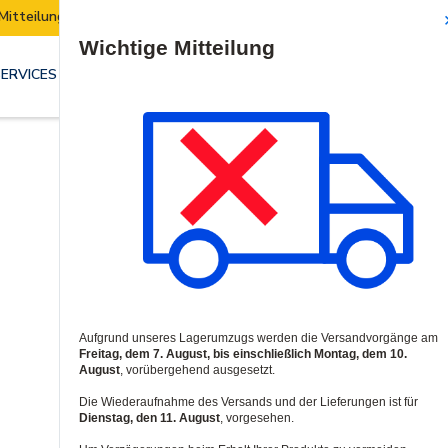
Mitteilung | Unser Lager zieht um:
Security E
Site Search
SERVICES & LÖSUNGEN