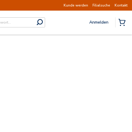
ahme des Versands am Dienstag, 11. August.
Security 
Kunde werden
Filialsuche
Kontakt
Anmelden
submit search
{0} A