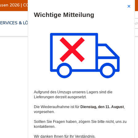
ssen 2026 | CODE:ADI2026 | Tickets sichern!
Site Search
SERVICES & LÖSUNGEN