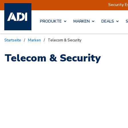
hme des Versands am Dienstag, 11. August.
Security E
PRODUKTE
MARKEN
DEALS
Startseite
/
Marken
/
Telecom & Security
Telecom & Security