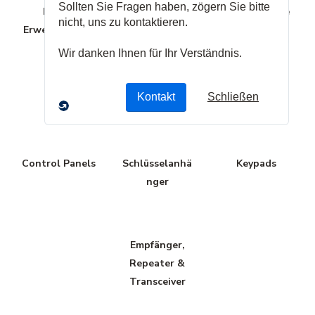
Panel-
Panel-Kits
Panel-Module
Erweiterungen
Control Panels
Schlüsselanhä
Keypads
nger
Empfänger,
Repeater &
Transceiver