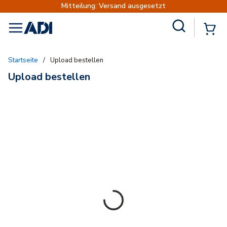
Mitteilung: Versand ausgesetzt
Site Search
{
menu
Startseite
/
Upload bestellen
Upload bestellen