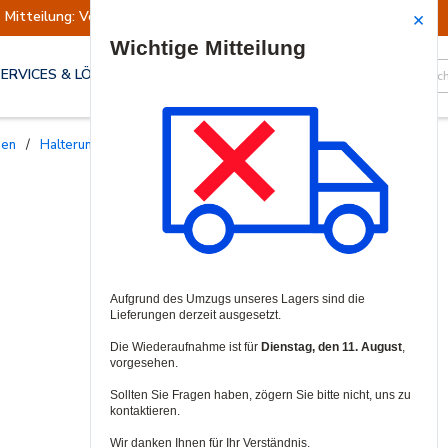
Mitteilung: Versand ausgesetzt
Wiederaufn
Site Search
SERVICES & LÖSUNGEN
gen
/
Halterungen