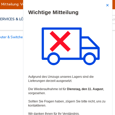
Mitteilung: Versand ausgesetzt
Wiederaufn
Site Search
SERVICES & LÖSUNGEN
outer & Switches
/
Netzwerk-Switches