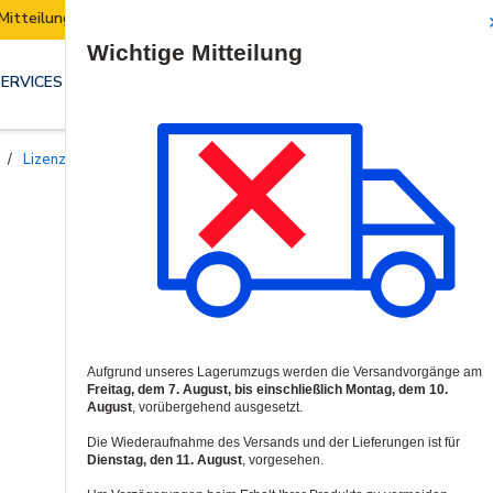
Mitteilung | Unser Lager zieht um:
Security E
Site Search
SERVICES & LÖSUNGEN
/
Lizenzen und Garantien