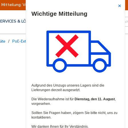
Mitteilung: Versand ausgesetzt
Wiederaufn
Site Search
SERVICES & LÖSUNGEN
räte
/
PoE-Extender