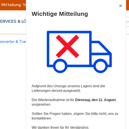
Mitteilung: Versand ausgesetzt
Wiederaufn
Site Search
SERVICES & LÖSUNGEN
konverter & Transceiver
/
Medienkonverter