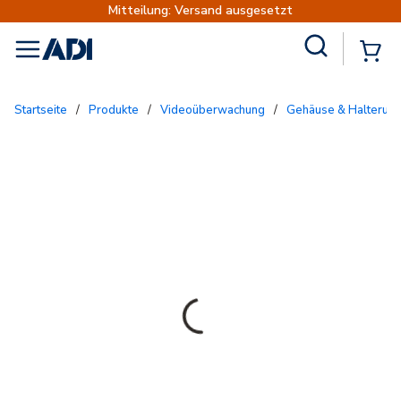
Mitteilung: Versand ausgesetzt
Site Search
{
menu
Startseite
/
Produkte
/
Videoüberwachung
/
Gehäuse & Halterun