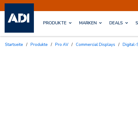
PRODUKTE
MARKEN
DEALS
Startseite
/
Produkte
/
Pro AV
/
Commercial Displays
/
Digita