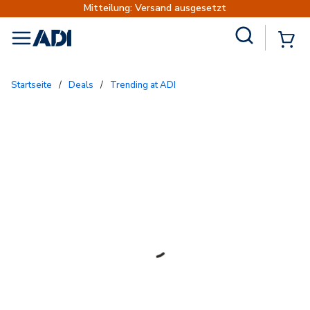
Mitteilung: Versand ausgesetzt
Site Search
{
menu
Startseite
/
Deals
/
Trending at ADI