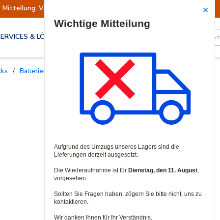
Mitteilung: Versand ausgesetzt
Wiederaufn
Site Search
SERVICES & LÖSUNGEN
cks
/
Batterien