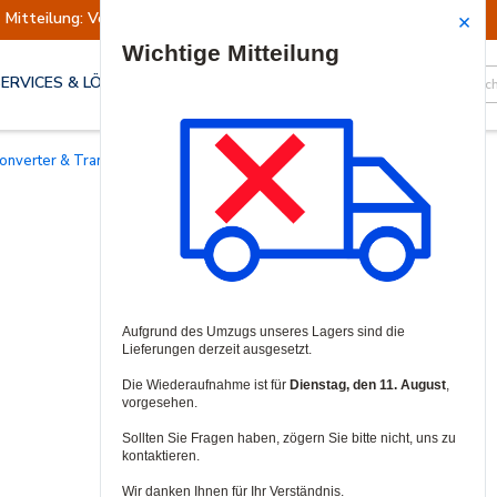
Mitteilung: Versand ausgesetzt
Wiederaufn
Site Search
SERVICES & LÖSUNGEN
konverter & Transceiver
/
SFP-Module