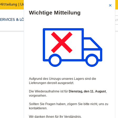
Mitteilung | Unser Lager zieht um:
Security E
Site Search
SERVICES & LÖSUNGEN