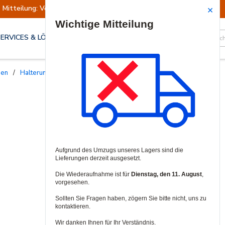
Mitteilung: Versand ausgesetzt
Wiederaufn
Site Search
SERVICES & LÖSUNGEN
gen
/
Halterungen