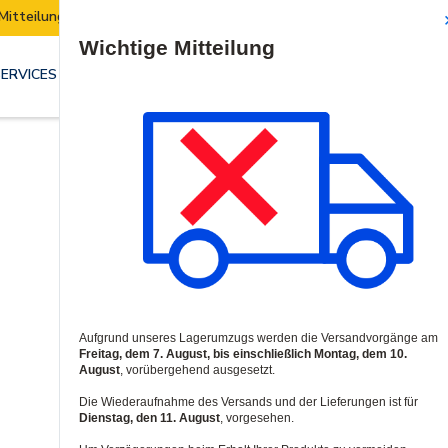
Mitteilung | Unser Lager zieht um:
Security E
Site Search
SERVICES & LÖSUNGEN