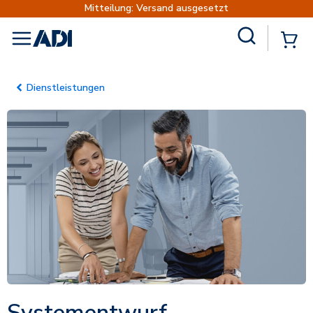
Mitteilung: Versand ausgesetzt
Site Search
{
menu
Dienstleistungen
Systementwurf