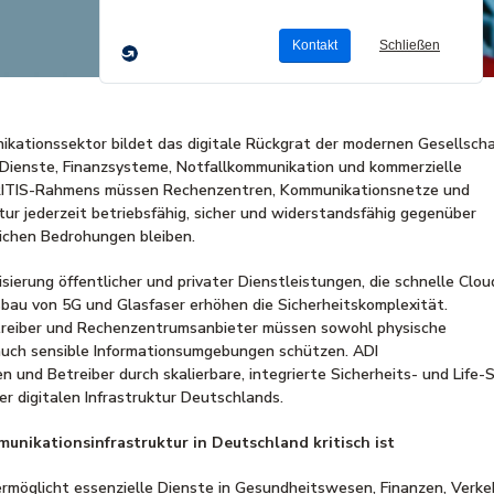
ikationssektor bildet das digitale Rückgrat der modernen Gesellsch
 Dienste, Finanzsysteme, Notfallkommunikation und kommerzielle
 KRITIS-Rahmens müssen Rechenzentren, Kommunikationsnetze und
ur jederzeit betriebsfähig, sicher und widerstandsfähig gegenüber
lichen Bedrohungen bleiben.
sierung öffentlicher und privater Dienstleistungen, die schnelle Clou
bau von 5G und Glasfaser erhöhen die Sicherheitskomplexität.
reiber und Rechenzentrumsanbieter müssen sowohl physische
uch sensible Informationsumgebungen schützen. ADI
n und Betreiber durch skalierbare, integrierte Sicherheits- und Life-
r digitalen Infrastruktur Deutschlands.
nikationsinfrastruktur in Deutschland kritisch ist
ermöglicht essenzielle Dienste in Gesundheitswesen, Finanzen, Verke