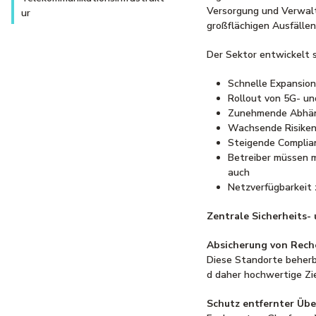
Versorgung und Verwalt
ur
großflächigen Ausfälle
Der Sektor entwickelt 
Schnelle Expansio
Rollout von 5G- u
Zunehmende Abhäng
Wachsende Risiken 
Steigende Complia
Betreiber müssen 
auch
Netzverfügbarkeit 
Zentrale Sicherheits-
Absicherung von Rec
Diese Standorte beherb
d daher hochwertige Zi
Schutz entfernter Üb