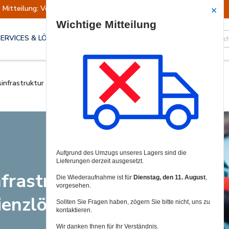
Mitteilung: Versand ausgesetzt
Wiederaufn
Site Search
SERVICES & LÖSUNGEN
infrastruktur – Sicherheits- und Resilienzlösungen
frastruktur –
lienzlösungen