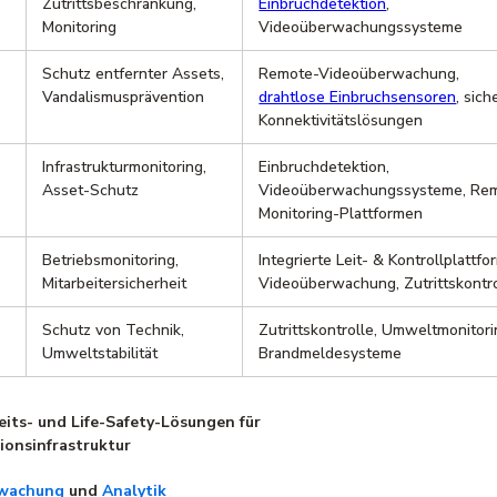
Zutrittsbeschränkung,
Einbruchdetektion
,
Monitoring
Videoüberwachungssysteme
Schutz entfernter Assets,
Remote-Videoüberwachung,
Vandalismusprävention
drahtlose Einbruchsensoren
, sich
Konnektivitätslösungen
Infrastrukturmonitoring,
Einbruchdetektion,
Asset-Schutz
Videoüberwachungssysteme, Re
Monitoring-Plattformen
Betriebsmonitoring,
Integrierte Leit- & Kontrollplattfo
Mitarbeitersicherheit
Videoüberwachung, Zutrittskontr
Schutz von Technik,
Zutrittskontrolle, Umweltmonitori
Umweltstabilität
Brandmeldesysteme
eits- und Life-Safety-Lösungen für
ionsinfrastruktur
rwachung
und
Analytik