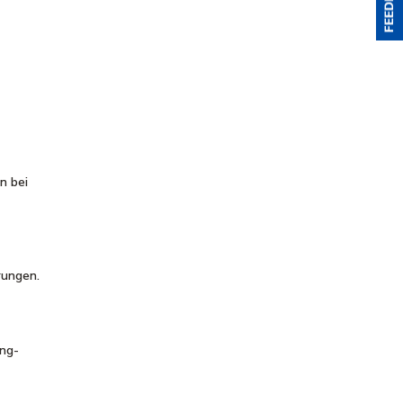
d
n bei
rungen.
ing-