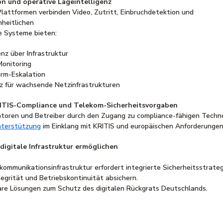
n und operative Lageintelligenz
Plattformen verbinden Video, Zutritt, Einbruchdetektion und
nheitlichen
e Systeme bieten:
nz über Infrastruktur
Monitoring
arm-Eskalation
z für wachsende Netzinfrastrukturen
ITIS-Compliance und Telekom-Sicherheitsvorgaben
atoren und Betreiber durch den Zugang zu compliance-fähigen Techn
terstützung
im Einklang mit KRITIS und europäischen Anforderunge
 digitale Infrastruktur ermöglichen
kommunikationsinfrastruktur erfordert integrierte Sicherheitsstrateg
egrität und Betriebskontinuität absichern.
bare Lösungen zum Schutz des digitalen Rückgrats Deutschlands.