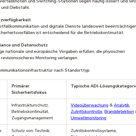
erteilknoten und Switching-Stationen liegen häufig isoliert und sin
s und Diebstahl.
tzverfügbarkeit
otfallkommunikation und digitale Dienste landesweit beeinträchtigen
cherheitsvorfällen ist entscheidend für die Betriebskontinuität.
iance und Datenschutz
ge nationale und europäische Vorgaben erfüllen, die physischen
 revisionssicheres Monitoring verlangen.
ommunikationsinfrastruktur nach Standorttyp
Primärer
Typische ADI-Lösungskategori
Sicherheitsfokus
Infrastrukturschutz,
Videoüberwachung
&
Analytik
,
Betriebskontinuität,
Zutrittskontrolle
,
Branddetektion
Zugangsmanagement
Umweltmonitoring
e
Schutz von Technik,
Zutrittskontrollsysteme,