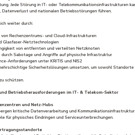
ung. Jede Störung in IT- oder Telekommunikationsinfrastrukturen ka
n, Datenverlust und nationalen Betriebsstörungen führen.
sich weiter durch:
n von Rechenzentrums- und Cloud-Infrastrukturen
nd Glasfaser-Netztechnologien
igkeit von entfernten und verteilten Netzknoten
durch Sabotage und Angriffe auf physische Infrastruktur
nce-Anforderungen unter KRITIS und NIS2
mehrschichtige Sicherheitslösungen umsetzen, um sowohl Standorte 
zu schützen.
 und Betriebsherausforderungen im IT- & Telekom-Sektor
henzentren und Netz-Hubs
ergen kritische Datenverarbeitung und Kommunikationsinfrastruktur
ele für physisches Eindringen und Serviceunterbrechungen.
ertragungsstandorte