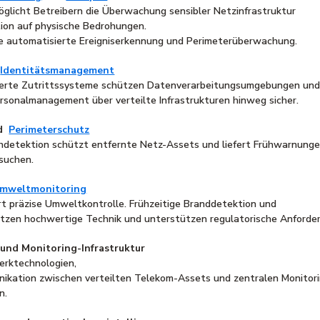
licht Betreibern die Überwachung sensibler Netzinfrastruktur
tion auf physische Bedrohungen.
ie automatisierte Ereigniserkennung und Perimeterüberwachung.
d
Identitätsmanagement
sierte Zutrittssysteme schützen Datenverarbeitungsumgebungen un
ersonalmanagement über verteilte Infrastrukturen hinweg sicher.
d
Perimeterschutz
uchdetektion schützt entfernte Netz-Assets und liefert Frühwarnunge
suchen.
mweltmonitoring
ert präzise Umweltkontrolle. Frühzeitige Branddetektion und
tzen hochwertige Technik und unterstützen regulatorische Anforde
 und Monitoring-Infrastruktur
erktechnologien,
nikation zwischen verteilten Telekom-Assets und zentralen Monitor
en.