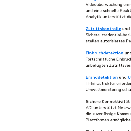
Videoüberwachung ermög
und eine schnelle Reak
Analytik unterstützt d
Zutrittskontrolle
un
Sichere, credential-ba
stellen autorisiertes P
Einbruchdetektion
un
Fortschrittliche Einbr
unbefugten Zutrittsver
Branddetektion
und
U
IT-Infrastruktur erford
Umweltmonitoring schü
Sichere Konnektivität
ADI unterstützt Netzw
die zuverlässige Kommu
Plattformen ermöglich