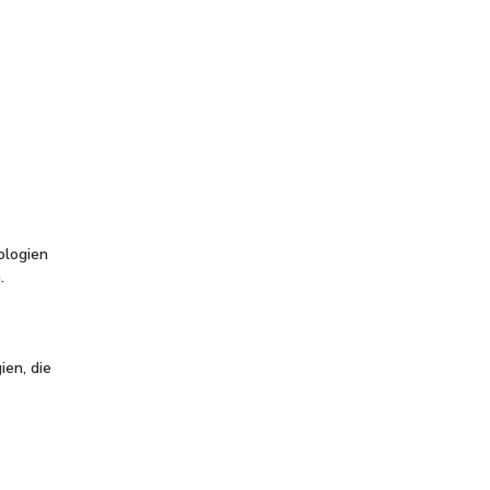
ologien
n.
ien, die