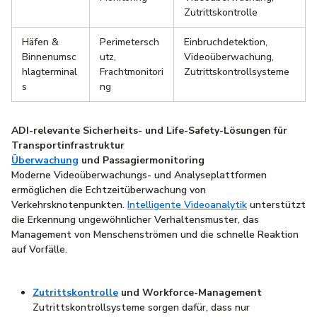
Zutrittskontrolle
Häfen &
Perimetersch
Einbruchdetektion,
Binnenumsc
utz,
Videoüberwachung,
hlagterminal
Frachtmonitori
Zutrittskontrollsysteme
s
ng
ADI-relevante Sicherheits- und Life-Safety-Lösungen für
Transportinfrastruktur
Überwachung
und Passagiermonitoring
Moderne Videoüberwachungs- und Analyseplattformen
ermöglichen die Echtzeitüberwachung von
Verkehrsknotenpunkten.
Intelligente Videoanalytik
unterstützt
die Erkennung ungewöhnlicher Verhaltensmuster, das
Management von Menschenströmen und die schnelle Reaktion
auf Vorfälle.
Zutrittskontrolle
und Workforce-Management
Zutrittskontrollsysteme sorgen dafür, dass nur