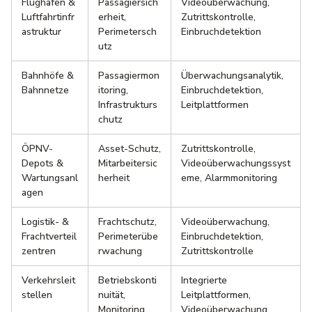
Flughäfen &
Passagiersich
Videoüberwachung,
Luftfahrtinfr
erheit,
Zutrittskontrolle,
astruktur
Perimetersch
Einbruchdetektion
utz
Bahnhöfe &
Passagiermon
Überwachungsanalytik,
Bahnnetze
itoring,
Einbruchdetektion,
Infrastrukturs
Leitplattformen
chutz
ÖPNV-
Asset-Schutz,
Zutrittskontrolle,
Depots &
Mitarbeitersic
Videoüberwachungssyst
Wartungsanl
herheit
eme, Alarmmonitoring
agen
Logistik- &
Frachtschutz,
Videoüberwachung,
Frachtverteil
Perimeterübe
Einbruchdetektion,
zentren
rwachung
Zutrittskontrolle
Verkehrsleit
Betriebskonti
Integrierte
stellen
nuität,
Leitplattformen,
Monitoring
Videoüberwachung,